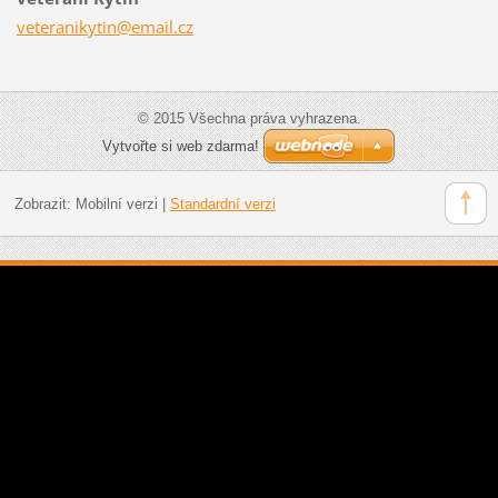
veterani
kytin@em
ail.cz
© 2015 Všechna práva vyhrazena.
Vytvořte si web zdarma!
Zobrazit:
Mobilní verzi
|
Standardní verzi